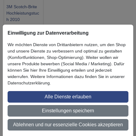
3M Scotch-Brite
Hochleistungstuc
h 2010
Einwilligung zur Datenverarbeitung
Wir möchten Dienste von Drittanbietern nutzen, um den Shop
und unsere Dienste zu verbessern und optimal zu gestalten
Symbol
Vorteil
(Komfortfunktionen, Shop-Optimierung). Weiter wollen wir
Ihre Vorteile bei uns
unsere Produkte bewerben (Social Media / Marketing). Dafür
können Sie hier Ihre Einwilligung erteilen und jederzeit
3M BestPartner Commercial Solutions
widerrufen. Weitere Informationen dazu finden Sie in unserer
Datenschutzerklärung.
Preisschutz für unsere Kunden
Persönliche Beratung und Betreuung
Alle Dienste erlauben
Keine Mindestbestellmenge
Einstellungen speichern
Ab 300 € Nettowarenwert versandkostenfrei (innerhalb
Deutschland)
Ablehnen und nur essenzielle Cookies akzeptieren
Zertifiziert nach ISO 9001