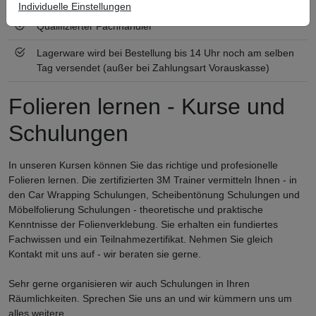
Individuelle Einstellungen
Qualifizierter Fachhändler
Lagerware wird bei Bestellung bis 14 Uhr noch am selben
Tag versendet (außer bei Zahlungsart Vorauskasse)
Folieren lernen - Kurse und
Schulungen
In unseren Kursen können Sie das richtige und profesionelle
Folieren lernen. Die zertifizierten 3M Trainer vermitteln Ihnen - in
den Car Wrapping Schulungen, Scheibentönung Schulungen und
Möbelfolierung Schulungen - theoretische und praktische
Kenntnisse der Folienverklebung. Sie erhalten ein fundiertes
Fachwissen und ein Teilnahmezertifikat. Nehmen Sie gleich
Kontakt mit uns auf - wir beraten sie gerne.
Sehr gerne organisieren wir auch Schulungen in Ihren
Räumlichkeiten. Sprechen Sie uns an und wir kümmern uns um
alles weitere.