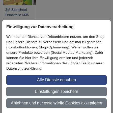
3M Scotchcal
Druckfolie IJ35
Einwilligung zur Datenverarbeitung
Wir möchten Dienste von Drittanbietern nutzen, um den Shop
und unsere Dienste zu verbessern und optimal zu gestalten
Symbol
Vorteil
(Komfortfunktionen, Shop-Optimierung). Weiter wollen wir
Ihre Vorteile bei uns
unsere Produkte bewerben (Social Media / Marketing). Dafür
können Sie hier Ihre Einwilligung erteilen und jederzeit
3M BestPartner Commercial Solutions
widerrufen. Weitere Informationen dazu finden Sie in unserer
Preisschutz für unsere Kunden
Datenschutzerklärung.
Persönliche Beratung und Betreuung
Alle Dienste erlauben
Keine Mindestbestellmenge
Einstellungen speichern
Ab 300 € Nettowarenwert versandkostenfrei (innerhalb
Deutschland)
Ablehnen und nur essenzielle Cookies akzeptieren
Zertifiziert nach ISO 9001