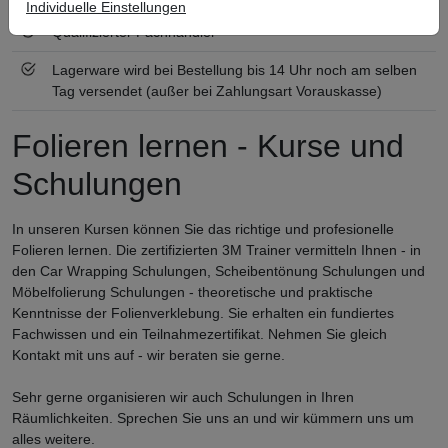
Individuelle Einstellungen
Qualifizierter Fachhändler
Lagerware wird bei Bestellung bis 14 Uhr noch am selben
Tag versendet (außer bei Zahlungsart Vorauskasse)
Folieren lernen - Kurse und
Schulungen
In unseren Kursen können Sie das richtige und profesionelle
Folieren lernen. Die zertifizierten 3M Trainer vermitteln Ihnen - in
den Car Wrapping Schulungen, Scheibentönung Schulungen und
Möbelfolierung Schulungen - theoretische und praktische
Kenntnisse der Folienverklebung. Sie erhalten ein fundiertes
Fachwissen und ein Teilnahmezertifikat. Nehmen Sie gleich
Kontakt mit uns auf - wir beraten sie gerne.
Sehr gerne organisieren wir auch Schulungen in Ihren
Räumlichkeiten. Sprechen Sie uns an und wir kümmern uns um
alles weitere.