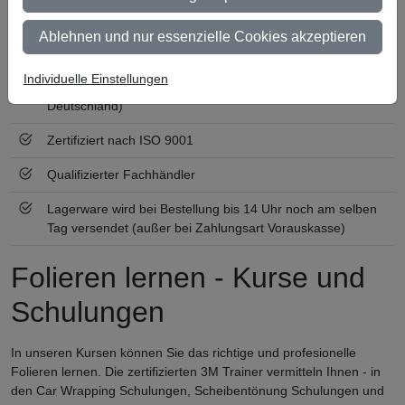
Persönliche Beratung und Betreuung
Ablehnen und nur essenzielle Cookies akzeptieren
Keine Mindestbestellmenge
Individuelle Einstellungen
Ab 300 € Nettowarenwert versandkostenfrei (innerhalb
Deutschland)
Zertifiziert nach ISO 9001
Qualifizierter Fachhändler
Lagerware wird bei Bestellung bis 14 Uhr noch am selben
Tag versendet (außer bei Zahlungsart Vorauskasse)
Folieren lernen - Kurse und
Schulungen
In unseren Kursen können Sie das richtige und profesionelle
Folieren lernen. Die zertifizierten 3M Trainer vermitteln Ihnen - in
den Car Wrapping Schulungen, Scheibentönung Schulungen und