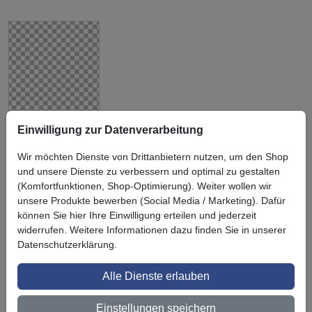
3M Scotchcal
Einwilligung zur Datenverarbeitung
Schutzlaminat
8428G
Wir möchten Dienste von Drittanbietern nutzen, um den Shop
und unsere Dienste zu verbessern und optimal zu gestalten
(Komfortfunktionen, Shop-Optimierung). Weiter wollen wir
unsere Produkte bewerben (Social Media / Marketing). Dafür
können Sie hier Ihre Einwilligung erteilen und jederzeit
widerrufen. Weitere Informationen dazu finden Sie in unserer
Symbol
Vorteil
Datenschutzerklärung.
Ihre Vorteile bei uns
3M BestPartner Commercial Solutions
Alle Dienste erlauben
Preisschutz für unsere Kunden
Einstellungen speichern