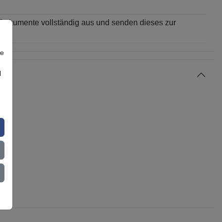
 Dokumente vollständig aus und senden dieses zur
re
l