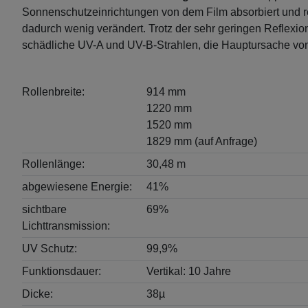
Sonnenschutzeinrichtungen von dem Film absorbiert und ref
dadurch wenig verändert. Trotz der sehr geringen Reflex
schädliche UV-A und UV-B-Strahlen, die Hauptursache von 
Rollenbreite:
914 mm
1220 mm
1520 mm
1829 mm (auf Anfrage)
Rollenlänge:
30,48 m
abgewiesene Energie:
41%
sichtbare
69%
Lichttransmission:
UV Schutz:
99,9%
Funktionsdauer:
Vertikal: 10 Jahre
Dicke:
38µ