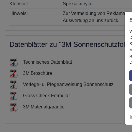
Klebstoff:
Spezialacrylat
Hinweis:
Zur Vermeidung von Reklamatione
E
Auswertung an uns zurück.
W
D
Datenblätter zu "3M Sonnenschutzfolie P
S
M
j
Technisches Datenblatt
D
3M Broschüre
Verlege- u. Plegeanweisung Sonnenschutz
Glass Check Formular
3M Materialgarantie
I