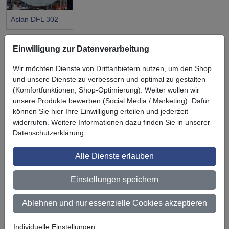
Aslan DFL 302
Einwilligung zur Datenverarbeitung
Wir möchten Dienste von Drittanbietern nutzen, um den Shop
und unsere Dienste zu verbessern und optimal zu gestalten
Symbol
Vorteil
Ihre Vorteile bei uns
(Komfortfunktionen, Shop-Optimierung). Weiter wollen wir
unsere Produkte bewerben (Social Media / Marketing). Dafür
3M BestPartner Commercial Solutions
können Sie hier Ihre Einwilligung erteilen und jederzeit
widerrufen. Weitere Informationen dazu finden Sie in unserer
Preisschutz für unsere Kunden
Datenschutzerklärung.
Persönliche Beratung und Betreuung
Alle Dienste erlauben
Keine Mindestbestellmenge
Einstellungen speichern
Ab 300 € Nettowarenwert versandkostenfrei (innerhalb
Deutschland)
Ablehnen und nur essenzielle Cookies akzeptieren
Zertifiziert nach ISO 9001
Individuelle Einstellungen