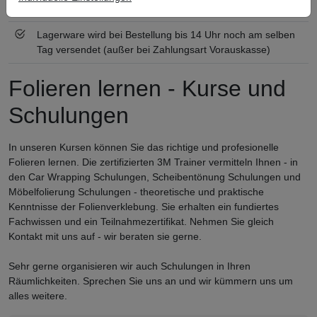
Qualifizierter Fachhändler
Lagerware wird bei Bestellung bis 14 Uhr noch am selben
Tag versendet (außer bei Zahlungsart Vorauskasse)
Folieren lernen - Kurse und
Schulungen
In unseren Kursen können Sie das richtige und profesionelle
Folieren lernen. Die zertifizierten 3M Trainer vermitteln Ihnen - in
den Car Wrapping Schulungen, Scheibentönung Schulungen und
Möbelfolierung Schulungen - theoretische und praktische
Kenntnisse der Folienverklebung. Sie erhalten ein fundiertes
Fachwissen und ein Teilnahmezertifikat. Nehmen Sie gleich
Kontakt mit uns auf - wir beraten sie gerne.
Sehr gerne organisieren wir auch Schulungen in Ihren
Räumlichkeiten. Sprechen Sie uns an und wir kümmern uns um
alles weitere.