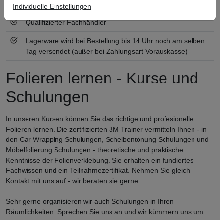
Zertifiziert nach ISO 9001
Individuelle Einstellungen
Qualifizierter Fachhändler
Lagerware wird bei Bestellung bis 14 Uhr noch am selben
Tag versendet (außer bei Zahlungsart Vorauskasse)
Folieren lernen - Kurse und
Schulungen
In unseren Kursen können Sie das richtige und profesionelle
Folieren lernen. Die zertifizierten 3M Trainer vermitteln Ihnen - in
den Car Wrapping Schulungen, Scheibentönung Schulungen und
Möbelfolierung Schulungen - theoretische und praktische
Kenntnisse der Folienverklebung. Sie erhalten ein fundiertes
Fachwissen und ein Teilnahmezertifikat. Nehmen Sie gleich
Kontakt mit uns auf - wir beraten sie gerne.
Sehr gerne organisieren wir auch Schulungen in Ihren
Räumlichkeiten. Sprechen Sie uns an und wir kümmern uns um