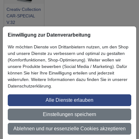
Creativ Collection
CAR-SPECIAL
V.32
Einwilligung zur Datenverarbeitung
Wir möchten Dienste von Drittanbietern nutzen, um den Shop
und unsere Dienste zu verbessern und optimal zu gestalten
(Komfortfunktionen, Shop-Optimierung). Weiter wollen wir
Symbol
Vorteil
Ihre Vorteile bei uns
unsere Produkte bewerben (Social Media / Marketing). Dafür
können Sie hier Ihre Einwilligung erteilen und jederzeit
3M BestPartner Commercial Solutions
widerrufen. Weitere Informationen dazu finden Sie in unserer
Datenschutzerklärung.
Preisschutz für unsere Kunden
Persönliche Beratung und Betreuung
Alle Dienste erlauben
Keine Mindestbestellmenge
Einstellungen speichern
Ab 300 € Nettowarenwert versandkostenfrei (innerhalb
Ablehnen und nur essenzielle Cookies akzeptieren
Deutschland)