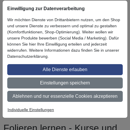
Einwilligung zur Datenverarbeitung
Symbol
Vorteil
Ihre Vorteile bei uns
Wir möchten Dienste von Drittanbietern nutzen, um den Shop
3M BestPartner Commercial Solutions
und unsere Dienste zu verbessern und optimal zu gestalten
(Komfortfunktionen, Shop-Optimierung). Weiter wollen wir
Preisschutz für unsere Kunden
unsere Produkte bewerben (Social Media / Marketing). Dafür
können Sie hier Ihre Einwilligung erteilen und jederzeit
Persönliche Beratung und Betreuung
widerrufen. Weitere Informationen dazu finden Sie in unserer
Keine Mindestbestellmenge
Datenschutzerklärung.
Ab 300 € Nettowarenwert versandkostenfrei (innerhalb
Alle Dienste erlauben
Deutschland)
Einstellungen speichern
Zertifiziert nach ISO 9001
Qualifizierter Fachhändler
Ablehnen und nur essenzielle Cookies akzeptieren
Lagerware wird bei Bestellung bis 14 Uhr noch am selben
Individuelle Einstellungen
Tag versendet (außer bei Zahlungsart Vorauskasse)
Folieren lernen - Kurse und