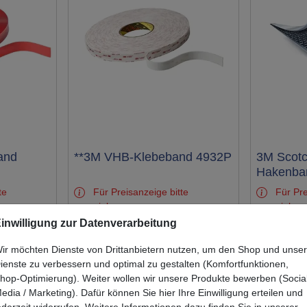
and
Test
**3M VHB-Klebeband 4932P
Test
3M Scot
Hakenba
te
Für Preisanzeige bitte
Für Pre
einloggen
einlog
inwilligung zur Datenverarbeitung
ir möchten Dienste von Drittanbietern nutzen, um den Shop und unse
ienste zu verbessern und optimal zu gestalten (Komfortfunktionen,
hop-Optimierung). Weiter wollen wir unsere Produkte bewerben (Socia
edia / Marketing). Dafür können Sie hier Ihre Einwilligung erteilen und
ederzeit widerrufen. Weitere Informationen dazu finden Sie in unserer