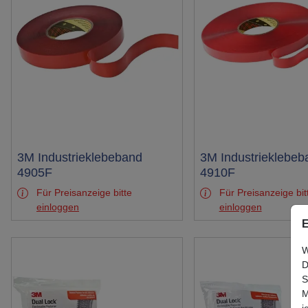
Test
3M Industrieklebeband
Test
3M Industrieklebeb
4905F
4910F
Für Preisanzeige bitte
Für Preisanzeige bit
einloggen
einloggen
E
W
D
S
M
j