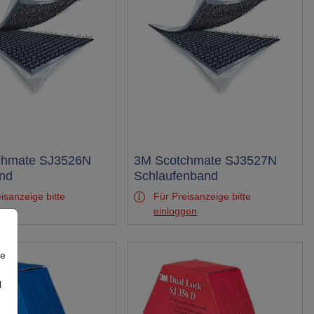
chmate SJ3526N
Test
3M Scotchmate SJ3527N
nd
Schlaufenband
isanzeige bitte
Für Preisanzeige bitte
gen
einloggen
re
l