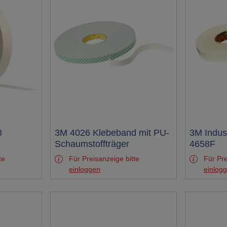
8
Test
3M 4026 Klebeband mit PU-
Test
3M Indus
Schaumstoffträger
4658F
te
Für Preisanzeige bitte
Für Pre
einloggen
einlog