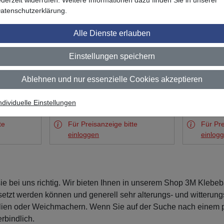
atenschutzerklärung.
Alle Dienste erlauben
Einstellungen speichern
Ablehnen und nur essenzielle Cookies akzeptieren
ock
Test
3M SJ352D Haken und
Test
3M SJ35
ndividuelle Einstellungen
chluss
Schlaufenband Spendebox
Spendeb
te
Für Preisanzeige bitte
Für Pre
einloggen
einlog
 bei uns richtig. Wir bieten Ihnen in unserem Shop 3M Klebeb
etzt werden können und generell sehr alterungs- und witterun
lien oder Weichmachern. Wenn Sie auf der Suche nach einem p
rbindlich.