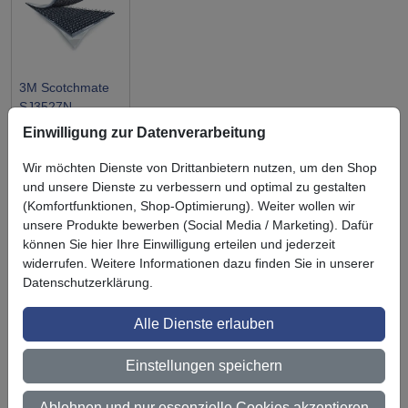
3M Scotchmate
SJ3527N
Schlaufenband
Einwilligung zur Datenverarbeitung
Wir möchten Dienste von Drittanbietern nutzen, um den Shop
und unsere Dienste zu verbessern und optimal zu gestalten
(Komfortfunktionen, Shop-Optimierung). Weiter wollen wir
unsere Produkte bewerben (Social Media / Marketing). Dafür
Symbol
Vorteil
können Sie hier Ihre Einwilligung erteilen und jederzeit
Ihre Vorteile bei uns
widerrufen. Weitere Informationen dazu finden Sie in unserer
3M BestPartner Commercial Solutions
Datenschutzerklärung.
Preisschutz für unsere Kunden
Alle Dienste erlauben
Persönliche Beratung und Betreuung
Einstellungen speichern
Keine Mindestbestellmenge
Ablehnen und nur essenzielle Cookies akzeptieren