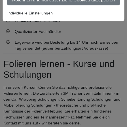
Ab 300 € Nettowarenwert versandkostenfrei (innerhalb
Deutschland)
Individuelle Einstellungen
Zertifiziert nach ISO 9001
Qualifizierter Fachhändler
Lagerware wird bei Bestellung bis 14 Uhr noch am selben
Tag versendet (außer bei Zahlungsart Vorauskasse)
Folieren lernen - Kurse und
Schulungen
In unseren Kursen können Sie das richtige und profesionelle
Folieren lernen. Die zertifizierten 3M Trainer vermitteln Ihnen - in
den Car Wrapping Schulungen, Scheibentönung Schulungen und
Möbelfolierung Schulungen - theoretische und praktische
Kenntnisse der Folienverklebung. Sie erhalten ein fundiertes
Fachwissen und ein Teilnahmezertifikat. Nehmen Sie gleich
Kontakt mit uns auf - wir beraten sie gerne.