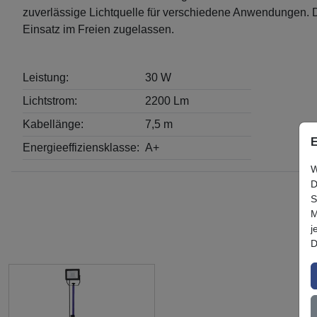
zuverlässige Lichtquelle für verschiedene Anwendungen. Da
Einsatz im Freien zugelassen.
Leistung:
30 W
Lichtstrom:
2200 Lm
Kabellänge:
7,5 m
E
Energieeffiziensklasse:
A+
W
D
S
M
j
D