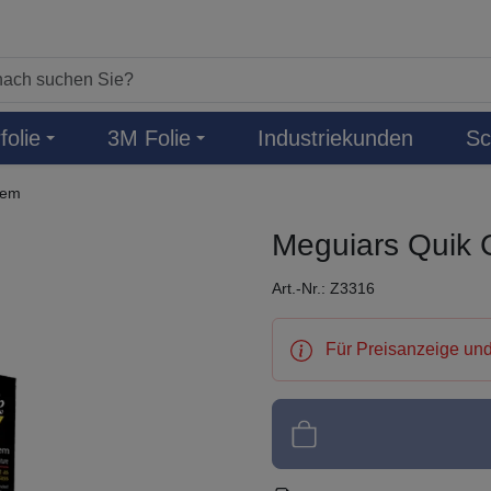
folie
3M Folie
Industriekunden
Sc
tem
Meguiars Quik C
Art.-Nr.: Z3316
Für Preisanzeige und