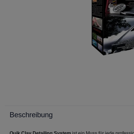
Beschreibung
Quik Clay Detailing System
ist ein Muss für jede profess