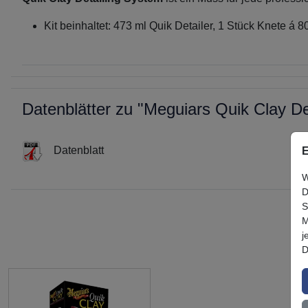
Kit beinhaltet: 473 ml Quik Detailer, 1 Stück Knete á 
Datenblätter zu "Meguiars Quik Clay De
Datenblatt
E
W
D
S
M
j
D