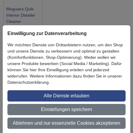
Meguiars Quik
Interior Detailer
Cleaner
Einwilligung zur Datenverarbeitung
Wir möchten Dienste von Drittanbietern nutzen, um den Shop
und unsere Dienste zu verbessern und optimal zu gestalten
(Komfortfunktionen, Shop-Optimierung). Weiter wollen wir
Symbol
Vorteil
Ihre Vorteile bei uns
unsere Produkte bewerben (Social Media / Marketing). Dafür
können Sie hier Ihre Einwilligung erteilen und jederzeit
3M BestPartner Commercial Solutions
widerrufen. Weitere Informationen dazu finden Sie in unserer
Datenschutzerklärung.
Preisschutz für unsere Kunden
Persönliche Beratung und Betreuung
Alle Dienste erlauben
Keine Mindestbestellmenge
Einstellungen speichern
Ab 300 € Nettowarenwert versandkostenfrei (innerhalb
Ablehnen und nur essenzielle Cookies akzeptieren
Deutschland)