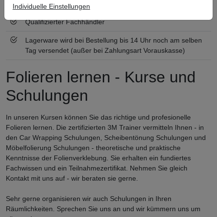
Zertifiziert nach ISO 9001
Individuelle Einstellungen
Qualifizierter Fachhändler
Lagerware wird bei Bestellung bis 14 Uhr noch am selben
Tag versendet (außer bei Zahlungsart Vorauskasse)
Folieren lernen - Kurse und
Schulungen
In unseren Kursen können Sie das richtige und profesionelle
Folieren lernen. Die zertifizierten 3M Trainer vermitteln Ihnen - in
den Car Wrapping Schulungen, Scheibentönung Schulungen und
Möbelfolierung Schulungen - theoretische und praktische
Kenntnisse der Folienverklebung. Sie erhalten ein fundiertes
Fachwissen und ein Teilnahmezertifikat. Nehmen Sie gleich
Kontakt mit uns auf - wir beraten sie gerne.
Sehr gerne organisieren wir auch Schulungen in Ihren
Räumlichkeiten. Sprechen Sie uns an und wir kümmern uns um