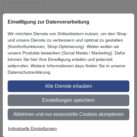
Einwilligung zur Datenverarbeitung
Wir möchten Dienste von Drittanbietern nutzen, um den Shop
Symbol
Vorteil
Ihre Vorteile bei uns
und unsere Dienste zu verbessern und optimal zu gestalten
(Komfortfunktionen, Shop-Optimierung). Weiter wollen wir
3M BestPartner Commercial Solutions
unsere Produkte bewerben (Social Media / Marketing). Dafür
können Sie hier Ihre Einwilligung erteilen und jederzeit
Preisschutz für unsere Kunden
widerrufen. Weitere Informationen dazu finden Sie in unserer
Datenschutzerklärung.
Persönliche Beratung und Betreuung
Keine Mindestbestellmenge
Alle Dienste erlauben
Ab 300 € Nettowarenwert versandkostenfrei (innerhalb
Einstellungen speichern
Deutschland)
Zertifiziert nach ISO 9001
Ablehnen und nur essenzielle Cookies akzeptieren
Qualifizierter Fachhändler
Individuelle Einstellungen