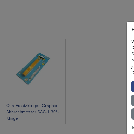
E
W
D
S
M
j
D
Olfa Ersatzklingen Graphic-
Abbrechmesser SAC-1 30°-
Klinge
I