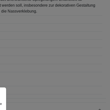
t werden soll, insbesondere zur dekorativen Gestaltung
d die Nassverklebung.
re