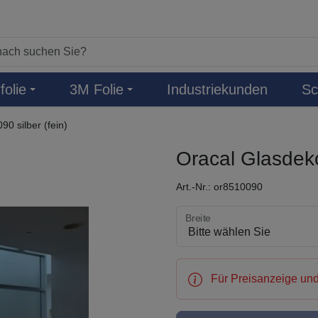
folie
3M Folie
Industriekunden
Sc
90 silber (fein)
Oracal Glasdekor
Art.-Nr.: or8510090
Breite wählen
Breite
Für Preisanzeige und