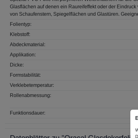
Glasflächen auf denen ein Raureifeffekt oder der Eindruck
von Schaufenstern, Spiegelflächen und Glastüren. Geeigne
Folientyp:
Klebstoff:
Abdeckmaterial:
Applikation:
Dicke:
Formstabilität:
Verklebetemperatur:
Rollenabmessung:
Funktionsdauer:
E
W
Datenblätter zu "Oracal Glasdekorfolie 8
D