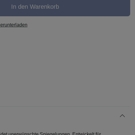
In den Warenkorb
herunterladen
idet unerwünschte Spiegelungen. Entwickelt für