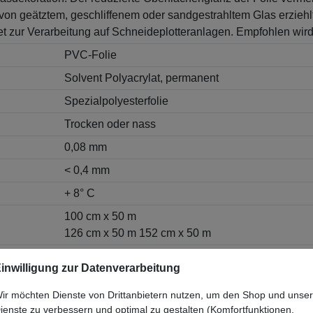
 von geätztem, geschliffenem oder sandgestrahltem Glas erziehl
t zur Verarbeitung auf Schneideplotteranlagen. Empfohlen wir
PVC-Folie
Solvent Polyacrylat, permanent
Spezialpolyesterfolie
Trocken oder nass
0,08 mm
< 0,4 mm
+ 8° C
100 cm x 50 m
126 cm x 50 m 152 cm x 50 m
7 Jahre
inwilligung zur Datenverarbeitung
ir möchten Dienste von Drittanbietern nutzen, um den Shop und unse
510-090 silber (fein)"
ienste zu verbessern und optimal zu gestalten (Komfortfunktionen,