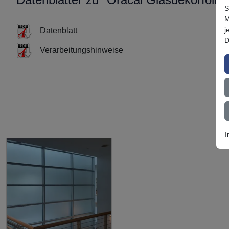
S
M
j
Datenblatt
D
Verarbeitungshinweise
I