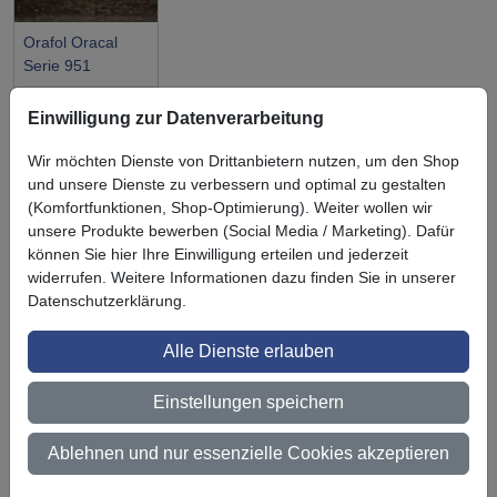
Orafol Oracal
Serie 951
Einwilligung zur Datenverarbeitung
Wir möchten Dienste von Drittanbietern nutzen, um den Shop
und unsere Dienste zu verbessern und optimal zu gestalten
Symbol
Vorteil
(Komfortfunktionen, Shop-Optimierung). Weiter wollen wir
Ihre Vorteile bei uns
unsere Produkte bewerben (Social Media / Marketing). Dafür
können Sie hier Ihre Einwilligung erteilen und jederzeit
3M BestPartner Commercial Solutions
widerrufen. Weitere Informationen dazu finden Sie in unserer
Preisschutz für unsere Kunden
Datenschutzerklärung.
Persönliche Beratung und Betreuung
Alle Dienste erlauben
Keine Mindestbestellmenge
Einstellungen speichern
Ab 300 € Nettowarenwert versandkostenfrei (innerhalb
Deutschland)
Ablehnen und nur essenzielle Cookies akzeptieren
Zertifiziert nach ISO 9001