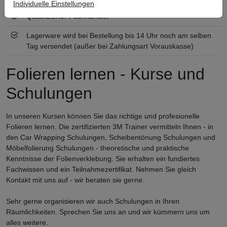
Individuelle Einstellungen
Qualifizierter Fachhändler
Lagerware wird bei Bestellung bis 14 Uhr noch am selben
Tag versendet (außer bei Zahlungsart Vorauskasse)
Folieren lernen - Kurse und
Schulungen
In unseren Kursen können Sie das richtige und profesionelle
Folieren lernen. Die zertifizierten 3M Trainer vermitteln Ihnen - in
den Car Wrapping Schulungen, Scheibentönung Schulungen und
Möbelfolierung Schulungen - theoretische und praktische
Kenntnisse der Folienverklebung. Sie erhalten ein fundiertes
Fachwissen und ein Teilnahmezertifikat. Nehmen Sie gleich
Kontakt mit uns auf - wir beraten sie gerne.
Sehr gerne organisieren wir auch Schulungen in Ihren
Räumlichkeiten. Sprechen Sie uns an und wir kümmern uns um
alles weitere.