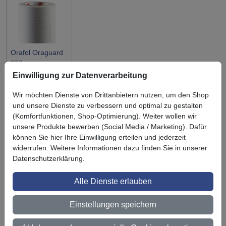
Orafol Oraguard
290
Schutzlaminat
Einwilligung zur Datenverarbeitung
Wir möchten Dienste von Drittanbietern nutzen, um den Shop
und unsere Dienste zu verbessern und optimal zu gestalten
(Komfortfunktionen, Shop-Optimierung). Weiter wollen wir
unsere Produkte bewerben (Social Media / Marketing). Dafür
Symbol
Vorteil
können Sie hier Ihre Einwilligung erteilen und jederzeit
Ihre Vorteile bei uns
widerrufen. Weitere Informationen dazu finden Sie in unserer
Datenschutzerklärung.
3M BestPartner Commercial Solutions
Preisschutz für unsere Kunden
Alle Dienste erlauben
Persönliche Beratung und Betreuung
Einstellungen speichern
Keine Mindestbestellmenge