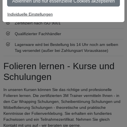
Ablehnen und nur essenzielle Cookies akzeptieren
Ab 300 € Nettowarenwert versandkostenfrei (innerhalb
Deutschland)
Individuelle Einstellungen
Zertifiziert nach ISO 9001
Qualifizierter Fachhändler
Lagerware wird bei Bestellung bis 14 Uhr noch am selben
Tag versendet (außer bei Zahlungsart Vorauskasse)
Folieren lernen - Kurse und
Schulungen
In unseren Kursen können Sie das richtige und profesionelle
Folieren lernen. Die zertifizierten 3M Trainer vermitteln Ihnen - in
den Car Wrapping Schulungen, Scheibentönung Schulungen und
Möbelfolierung Schulungen - theoretische und praktische
Kenntnisse der Folienverklebung. Sie erhalten ein fundiertes
Fachwissen und ein Teilnahmezertifikat. Nehmen Sie gleich
Kontakt mit uns auf - wir beraten sie gerne.