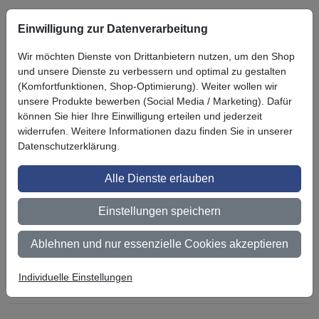
Einwilligung zur Datenverarbeitung
Symbol
Vorteil
Ihre Vorteile bei uns
Wir möchten Dienste von Drittanbietern nutzen, um den Shop
3M BestPartner Commercial Solutions
und unsere Dienste zu verbessern und optimal zu gestalten
(Komfortfunktionen, Shop-Optimierung). Weiter wollen wir
Preisschutz für unsere Kunden
unsere Produkte bewerben (Social Media / Marketing). Dafür
können Sie hier Ihre Einwilligung erteilen und jederzeit
Persönliche Beratung und Betreuung
widerrufen. Weitere Informationen dazu finden Sie in unserer
Datenschutzerklärung.
Keine Mindestbestellmenge
Alle Dienste erlauben
Ab 300 € Nettowarenwert versandkostenfrei (innerhalb
Deutschland)
Einstellungen speichern
Zertifiziert nach ISO 9001
Ablehnen und nur essenzielle Cookies akzeptieren
Qualifizierter Fachhändler
Lagerware wird bei Bestellung bis 14 Uhr noch am selben
Individuelle Einstellungen
Tag versendet (außer bei Zahlungsart Vorauskasse)