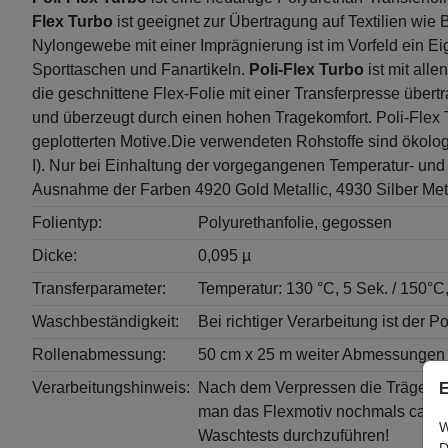
Flex Turbo
ist geeignet zur Übertragung auf Textilien wi
Nylongewebe mit einer Imprägnierung ist im Vorfeld ein E
Sporttaschen und Fanartikeln.
Poli-Flex Turbo
ist mit all
die geschnittene Flex-Folie mit einer Transferpresse übert
und überzeugt durch einen hohen Tragekomfort. Poli-Flex T
geplotterten Motive.Die verwendeten Rohstoffe sind ökolo
I). Nur bei Einhaltung der vorgegangenen Temperatur- und 
Ausnahme der Farben 4920 Gold Metallic, 4930 Silber Met
Folientyp:
Polyurethanfolie, gegossen
Dicke:
0,095 µ
Transferparameter:
Temperatur: 130 °C, 5 Sek. / 150°C,
Waschbeständigkeit:
Bei richtiger Verarbeitung ist der 
Rollenabmessung:
50 cm x 25 m weiter Abmessungen 
Verarbeitungshinweis:
Nach dem Verpressen die Trägerfoli
E
man das Flexmotiv nochmals ca. 2
W
Waschtests durchzuführen!
D