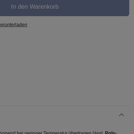
In den Warenkorb
herunterladen
chonend bei geringer Temperatur übertragen lässt.
Poly-