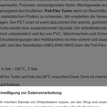
e Baumwolle, Polyester, unimprägniertes Nylon, Mischgewebe au
ignungstest durchzuführen.
Poli-Flex Turbo
dient zur Beschriftun
en marktüblichen Plottern zu schneiden. Wir empfehlen die Verw
ragen. Der PET-Liner ist warm abzuziehen.Die weiche, gummielas
urbo besitzt eine ausgezeichnete Opazität. Die selbstklebende
gisch unbedenklich und frei von PVC, Weichmachern und Schwer
Druckbedingungen des Heißtransfers ist eine sichere und dauer
allic und den Neonfarben (4903,4940-4943) kann die Poli-Flex 
 4 Sek. / 160°C, 3 Sek.
PoliFlex-Turbo auf links bis 60°C waschbar.Diese Serie ist chem
auf Anfrage
e warm und so flach wie möglich entfernen, damit sich der Flex
inwilligung zur Datenverarbeitung
-3 Sekunden, mit einem Tuch oder einem Papier abdecken, nac
ir möchten Dienste von Drittanbietern nutzen, um den Shop und unse
ienste zu verbessern und optimal zu gestalten (Komfortfunktionen,