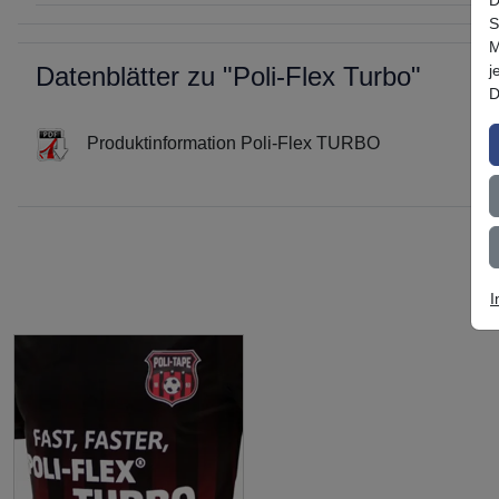
S
M
j
Datenblätter zu "Poli-Flex Turbo"
D
Produktinformation Poli-Flex TURBO
I