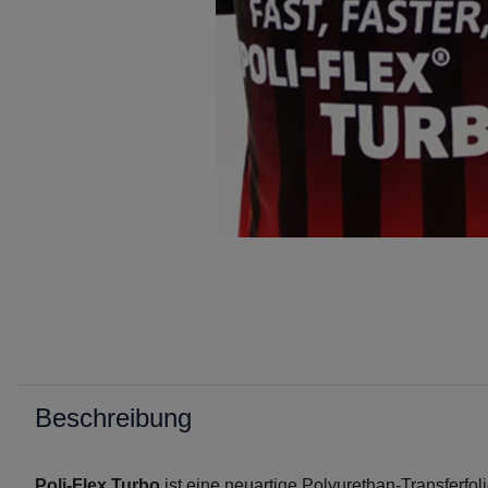
Beschreibung
Poli-Flex Turbo
ist eine neuartige Polyurethan-Transferfo