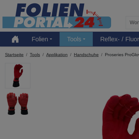
Hauptregion der Seite anspringen
Folien
Tools
Reflex- / Fluor
Startseite
Tools
Applikation
Handschuhe
Proseries ProGl