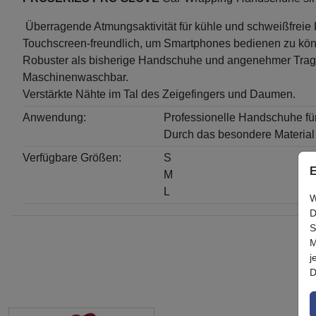
Überragende Atmungsaktivität für kühle und schweißfreie
Touchscreen-freundlich, um Smartphones bedienen zu kö
Robuster als bisherige Handschuhe und angenehmer Trag
Maschinenwaschbar.
Verstärkte Nähte im Tal des Zeigefingers und Daumen.
Anwendung:
Professionelle Handschuhe fü
Durch das besondere Material
Verfügbare Größen:
S
E
M
L
W
D
S
M
j
D