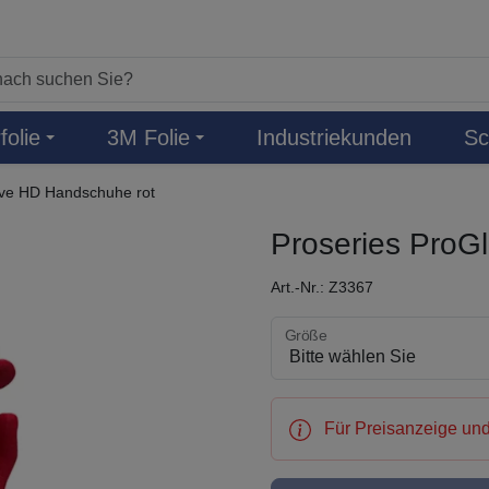
folie
3M Folie
Industriekunden
Sc
ove HD Handschuhe rot
Proseries ProG
Art.-Nr.: Z3367
Größe wählen
Größe
Für Preisanzeige und