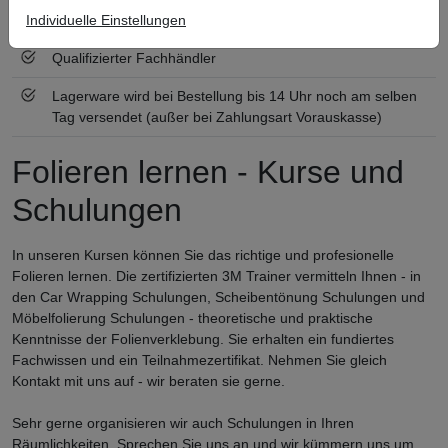
Individuelle Einstellungen
Zertifiziert nach ISO 9001
Qualifizierter Fachhändler
Lagerware wird bei Bestellung bis 14 Uhr noch am selben
Tag versendet (außer bei Zahlungsart Vorauskasse)
Folieren lernen - Kurse und
Schulungen
In unseren Kursen können Sie das richtige und profesionelle
Folieren lernen. Die zertifizierten 3M Trainer vermitteln Ihnen - in
den Car Wrapping Schulungen, Scheibentönung Schulungen und
Möbelfolierung Schulungen - theoretische und praktische
Kenntnisse der Folienverklebung. Sie erhalten ein fundiertes
Fachwissen und ein Teilnahmezertifikat. Nehmen Sie gleich
Kontakt mit uns auf - wir beraten sie gerne.
Sehr gerne organisieren wir auch Schulungen in Ihren
Räumlichkeiten. Sprechen Sie uns an und wir kümmern uns um