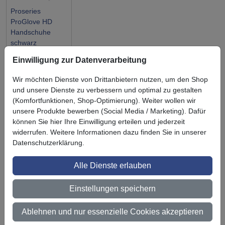
Proseries
ProGlove HD
Handschuhe
schwarz
Einwilligung zur Datenverarbeitung
Wir möchten Dienste von Drittanbietern nutzen, um den Shop
und unsere Dienste zu verbessern und optimal zu gestalten
(Komfortfunktionen, Shop-Optimierung). Weiter wollen wir
Symbol
Vorteil
Ihre Vorteile bei uns
unsere Produkte bewerben (Social Media / Marketing). Dafür
können Sie hier Ihre Einwilligung erteilen und jederzeit
3M BestPartner Commercial Solutions
widerrufen. Weitere Informationen dazu finden Sie in unserer
Datenschutzerklärung.
Preisschutz für unsere Kunden
Alle Dienste erlauben
Persönliche Beratung und Betreuung
Keine Mindestbestellmenge
Einstellungen speichern
Ab 300 € Nettowarenwert versandkostenfrei (innerhalb
Ablehnen und nur essenzielle Cookies akzeptieren
Deutschland)