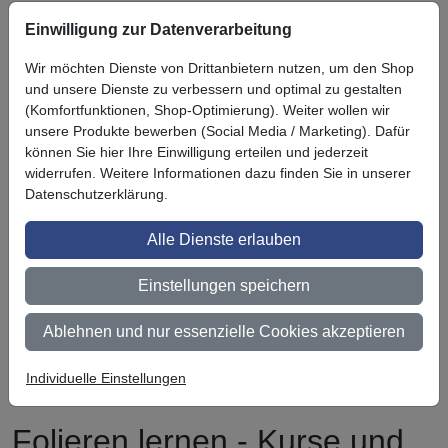
Einwilligung zur Datenverarbeitung
Symbol
Vorteil
Ihre Vorteile bei uns
Wir möchten Dienste von Drittanbietern nutzen, um den Shop
3M BestPartner Commercial Solutions
und unsere Dienste zu verbessern und optimal zu gestalten
(Komfortfunktionen, Shop-Optimierung). Weiter wollen wir
Preisschutz für unsere Kunden
unsere Produkte bewerben (Social Media / Marketing). Dafür
können Sie hier Ihre Einwilligung erteilen und jederzeit
Persönliche Beratung und Betreuung
widerrufen. Weitere Informationen dazu finden Sie in unserer
Keine Mindestbestellmenge
Datenschutzerklärung.
Ab 300 € Nettowarenwert versandkostenfrei (innerhalb
Alle Dienste erlauben
Deutschland)
Einstellungen speichern
Zertifiziert nach ISO 9001
Qualifizierter Fachhändler
Ablehnen und nur essenzielle Cookies akzeptieren
Lagerware wird bei Bestellung bis 14 Uhr noch am selben
Individuelle Einstellungen
Tag versendet (außer bei Zahlungsart Vorauskasse)
Folieren lernen - Kurse und