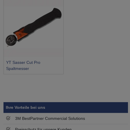
YT Sasser Cut Pro
Spaltmesser
Symbol
Vorteil
Ihre Vorteile bei uns
3M BestPartner Commercial Solutions
Preisschutz für unsere Kunden