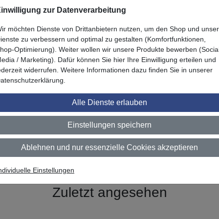
n 5.0
inwilligung zur Datenverarbeitung
ir möchten Dienste von Drittanbietern nutzen, um den Shop und unse
ienste zu verbessern und optimal zu gestalten (Komfortfunktionen,
r
hop-Optimierung). Weiter wollen wir unsere Produkte bewerben (Socia
edia / Marketing). Dafür können Sie hier Ihre Einwilligung erteilen und
ederzeit widerrufen. Weitere Informationen dazu finden Sie in unserer
atenschutzerklärung.
. Es ist etwas Übungssache, aber wenn die Bewegung sitzt, hat
Alle Dienste erlauben
Einstellungen speichern
1
Ablehnen und nur essenzielle Cookies akzeptieren
ndividuelle Einstellungen
Zuletzt angesehen