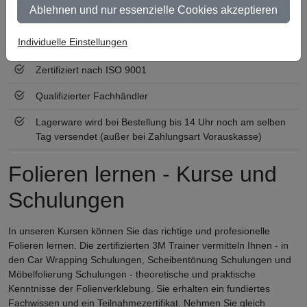
Keine Mindestbestellmenge
Ablehnen und nur essenzielle Cookies akzeptieren
Ab 300 € Nettowarenwert versandkostenfrei (innerhalb
Individuelle Einstellungen
Deutschland)
Zertifiziert nach ISO 9001
Qualifizierter Fachhändler
Lagerware wird bei Bestellung bis 14 Uhr noch am selben
Tag versendet (außer bei Zahlungsart Vorauskasse)
Folieren lernen - Kurse und
Schulungen
In unseren Kursen können Sie das richtige und profesionelle
Folieren lernen. Die zertifizierten 3M Trainer vermitteln Ihnen - in
den Car Wrapping Schulungen, Scheibentönung Schulungen und
Möbelfolierung Schulungen - theoretische und praktische
Kenntnisse der Folienverklebung. Sie erhalten ein fundiertes
Fachwissen und ein Teilnahmezertifikat. Nehmen Sie gleich