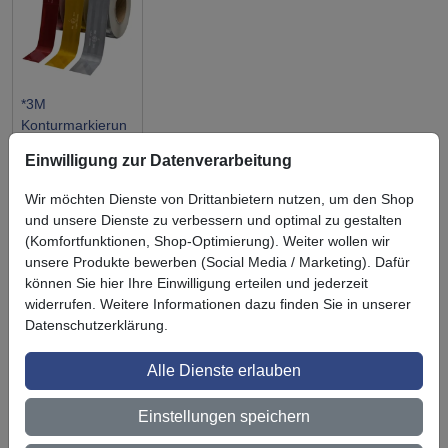
*3M
Konturmarkierun
g 943
Einwilligung zur Datenverarbeitung
(Festaufbauten)
Wir möchten Dienste von Drittanbietern nutzen, um den Shop
und unsere Dienste zu verbessern und optimal zu gestalten
(Komfortfunktionen, Shop-Optimierung). Weiter wollen wir
unsere Produkte bewerben (Social Media / Marketing). Dafür
können Sie hier Ihre Einwilligung erteilen und jederzeit
Symbol
Vorteil
Ihre Vorteile bei uns
widerrufen. Weitere Informationen dazu finden Sie in unserer
Datenschutzerklärung.
3M BestPartner Commercial Solutions
Alle Dienste erlauben
Preisschutz für unsere Kunden
Persönliche Beratung und Betreuung
Einstellungen speichern