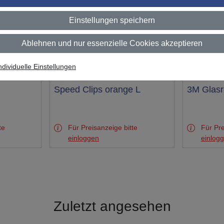
Einstellungen speichern
Ablehnen und nur essenzielle Cookies akzeptieren
ndividuelle Einstellungen
Test
Speed Clips orange L
Test
3M Glasr
te
Für Preisanzeige bitte
Für Pre
einloggen
einlog
Zuletzt angesehen