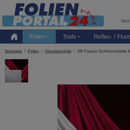
Hauptregion der Seite anspringen
Folien
Tools
Reflex- / Fluor
Startseite
Folien
Glasdekorfolie
3M Fasara Sichtschutzfolie M