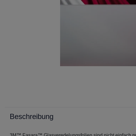
Beschreibung
3M™ Fasara™ Glasveredelungsfolien sind nicht einfach nur