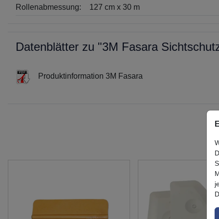
Rollenabmessung:
127 cm x 30 m
Datenblätter zu "3M Fasara Sichtschutz
Produktinformation 3M Fasara
E
W
D
S
M
j
D