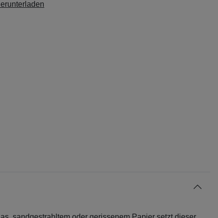
herunterladen
as, sandgestrahltem oder gerissenem Papier setzt dieser