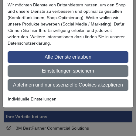
Zuletzt angesehen
Wir möchten Dienste von Drittanbietern nutzen, um den Shop
und unsere Dienste zu verbessern und optimal zu gestalten
(Komfortfunktionen, Shop-Optimierung). Weiter wollen wir
unsere Produkte bewerben (Social Media / Marketing). Dafür
können Sie hier Ihre Einwilligung erteilen und jederzeit
widerrufen. Weitere Informationen dazu finden Sie in unserer
Datenschutzerklärung.
Alle Dienste erlauben
3M Fasara
Sichtschutzfolie
Einstellungen speichern
Sagano 2
Ablehnen und nur essenzielle Cookies akzeptieren
Individuelle Einstellungen
Symbol
Vorteil
Ihre Vorteile bei uns
3M BestPartner Commercial Solutions