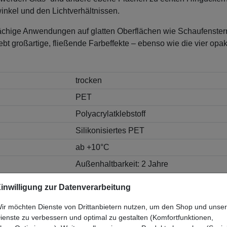
nkel und den Lichtverhältnissen.
lächige Anwendungen auf glatten Oberflächen wie Schaufenstern
ebt großartige, fließende Farbeffekte – ebenso wie die vier o
trocken
PET
Polyacrylatklebstoff
Silikonisiertes PET
ab +10°C
Außenhaltbarkeit: 2 Jahre
110 µm
inwilligung zur Datenverarbeitung
137 cm x 12,5 m
ir möchten Dienste von Drittanbietern nutzen, um den Shop und unse
ienste zu verbessern und optimal zu gestalten (Komfortfunktionen,