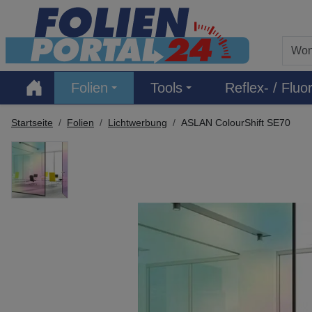
Hauptregion der Seite anspringen
Folien
Tools
Reflex- / Fluor
Startseite
Folien
Lichtwerbung
ASLAN ColourShift SE70