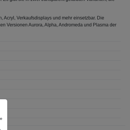
, Acryl, Verkaufsdisplays und mehr einsetzbar. Die
paken Versionen Aurora, Alpha, Andromeda und Plasma der
re