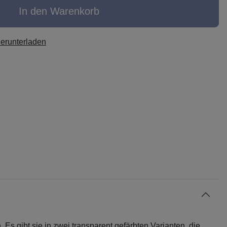
In den Warenkorb
herunterladen
 gibt sie in zwei transparent gefärbten Varianten, die