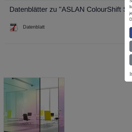
S
M
Datenblätter zu "ASLAN ColourShift S
j
D
Datenblatt
I