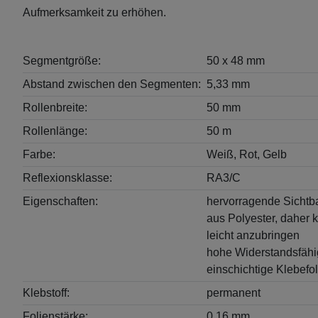
Aufmerksamkeit zu erhöhen.
Segmentgröße:
50 x 48 mm
Abstand zwischen den Segmenten:
5,33 mm
Rollenbreite:
50 mm
Rollenlänge:
50 m
Farbe:
Weiß, Rot, Gelb
Reflexionsklasse:
RA3/C
Eigenschaften:
hervorragende Sichtba
aus Polyester, daher 
leicht anzubringen
hohe Widerstandsfähig
einschichtige Klebefol
Klebstoff:
permanent
Folienstärke:
0,16 mm