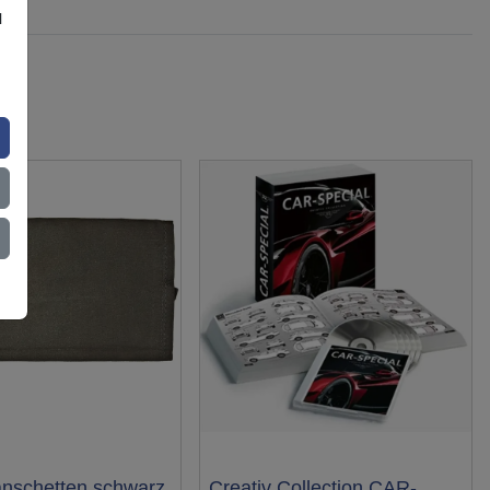
l
nschetten schwarz
Creativ Collection CAR-