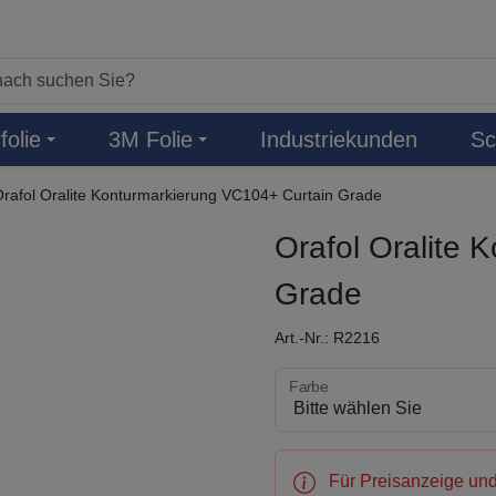
folie
3M Folie
Industriekunden
Sc
rafol Oralite Konturmarkierung VC104+ Curtain Grade
Orafol Oralite 
Grade
Art.-Nr.: R2216
Farbe wählen
Farbe
Für Preisanzeige und