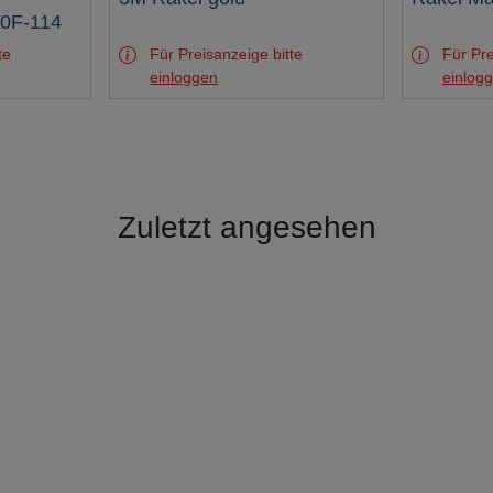
Test
Test
00F-114
te
Für Preisanzeige bitte
Für Pre
einloggen
einlog
Zuletzt angesehen