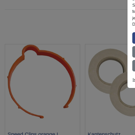
S
M
j
D
I
Speed Clips orange L
Kantenschutz