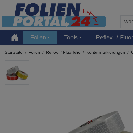
Hauptregion der Seite anspringen
Folien
Tools
Reflex- / Fluor
Startseite
Folien
Reflex- / Fluorfolie
Konturmarkierungen
O