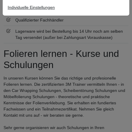
Individuelle Einstellungen
Zertifiziert nach ISO 9001
Qualifizierter Fachhändler
Lagerware wird bei Bestellung bis 14 Uhr noch am selben
Tag versendet (außer bei Zahlungsart Vorauskasse)
Folieren lernen - Kurse und
Schulungen
In unseren Kursen können Sie das richtige und profesionelle
Folieren lernen. Die zertifizierten 3M Trainer vermitteln Ihnen - in
den Car Wrapping Schulungen, Scheibentönung Schulungen und
Möbelfolierung Schulungen - theoretische und praktische
Kenntnisse der Folienverklebung. Sie erhalten ein fundiertes
Fachwissen und ein Teilnahmezertifikat. Nehmen Sie gleich
Kontakt mit uns auf - wir beraten sie gerne.
Sehr gerne organisieren wir auch Schulungen in Ihren