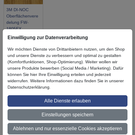
3M DI-NOC
Oberflächenvere
delung FW-
1805EX
Einwilligung zur Datenverarbeitung
Wir möchten Dienste von Drittanbietern nutzen, um den Shop
und unsere Dienste zu verbessern und optimal zu gestalten
(Komfortfunktionen, Shop-Optimierung). Weiter wollen wir
Symbol
Vorteil
unsere Produkte bewerben (Social Media / Marketing). Dafür
Ihre Vorteile bei uns
können Sie hier Ihre Einwilligung erteilen und jederzeit
3M BestPartner Commercial Solutions
widerrufen. Weitere Informationen dazu finden Sie in unserer
Datenschutzerklärung.
Preisschutz für unsere Kunden
Alle Dienste erlauben
Persönliche Beratung und Betreuung
Einstellungen speichern
Keine Mindestbestellmenge
Ab 300 € Nettowarenwert versandkostenfrei (innerhalb
Ablehnen und nur essenzielle Cookies akzeptieren
Deutschland)