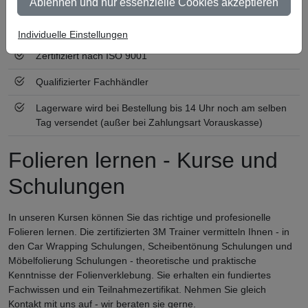
Ablehnen und nur essenzielle Cookies akzeptieren
Ab 300 € Nettowarenwert versandkostenfrei (innerhalb
Deutschland)
Individuelle Einstellungen
Zertifiziert nach ISO 9001
Qualifizierter Fachhändler
Lagerware wird bei Bestellung bis 14 Uhr noch am selben
Tag versendet (außer bei Zahlungsart Vorauskasse)
Folieren lernen - Kurse und
Schulungen
In unseren Kursen können Sie das richtige und profesionelle
Folieren lernen. Die zertifizierten 3M Trainer vermitteln Ihnen - in
den Car Wrapping Schulungen, Scheibentönung Schulungen und
Möbelfolierung Schulungen - theoretische und praktische
Kenntnisse der Folienverklebung. Sie erhalten ein fundiertes
Fachwissen und ein Teilnahmezertifikat. Nehmen Sie gleich
Kontakt mit uns auf - wir beraten sie gerne.