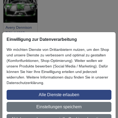
Avery Dennison
DOL 1460Z
glänzend
Einwilligung zur Datenverarbeitung
Wir möchten Dienste von Drittanbietern nutzen, um den Shop
und unsere Dienste zu verbessern und optimal zu gestalten
(Komfortfunktionen, Shop-Optimierung). Weiter wollen wir
unsere Produkte bewerben (Social Media / Marketing). Dafür
Symbol
Vorteil
können Sie hier Ihre Einwilligung erteilen und jederzeit
Ihre Vorteile bei uns
widerrufen. Weitere Informationen dazu finden Sie in unserer
Datenschutzerklärung.
3M BestPartner Commercial Solutions
Preisschutz für unsere Kunden
Alle Dienste erlauben
Persönliche Beratung und Betreuung
Einstellungen speichern
Keine Mindestbestellmenge