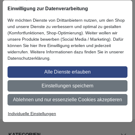
Schulungen
Einwilligung zur Datenverarbeitung
In unseren Kursen können Sie das richtige und profesionelle
Wir möchten Dienste von Drittanbietern nutzen, um den Shop
Folieren lernen. Die zertifizierten 3M Trainer vermitteln Ihnen - in
und unsere Dienste zu verbessern und optimal zu gestalten
den Car Wrapping Schulungen, Scheibentönung Schulungen und
(Komfortfunktionen, Shop-Optimierung). Weiter wollen wir
Möbelfolierung Schulungen - theoretische und praktische
unsere Produkte bewerben (Social Media / Marketing). Dafür
Kenntnisse der Folienverklebung. Sie erhalten ein fundiertes
können Sie hier Ihre Einwilligung erteilen und jederzeit
Fachwissen und ein Teilnahmezertifikat. Nehmen Sie gleich
widerrufen. Weitere Informationen dazu finden Sie in unserer
Kontakt mit uns auf - wir beraten sie gerne.
Datenschutzerklärung.
Sehr gerne organisieren wir auch Schulungen in Ihren
Alle Dienste erlauben
Räumlichkeiten. Sprechen Sie uns an und wir kümmern uns um
alles weitere.
Einstellungen speichern
Zu unseren Schulungsangeboten
Ablehnen und nur essenzielle Cookies akzeptieren
Individuelle Einstellungen
KATEGORIEN